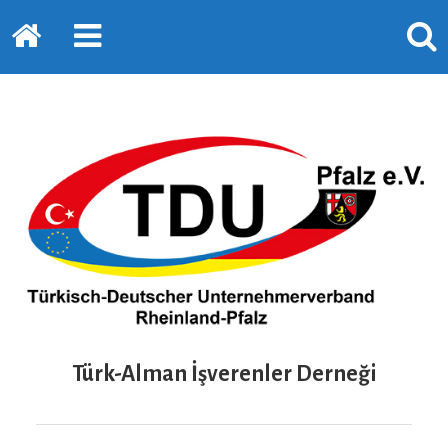
Startseite
PRIMÄRE
SUCH
SIDEBAR
ERSC
ERWEITERN
LASS
Türk-Alman İşverenler Derneği