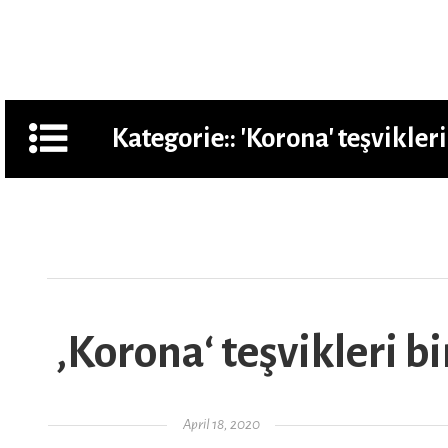
AR
Kategorie::
'Korona' teşvikler
‚Korona‘ teşvikleri b
Gepostet am
April 18, 2020