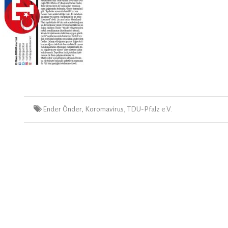
Tags
Ender Önder
,
Koromavirus
,
TDU-Pfalz e.V.