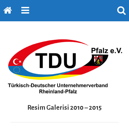
Startseite
PRIMÄRE
SUCH
SIDEBAR
ERSC
ERWEITERN
LASS
Resim Galerisi 2010 – 2015