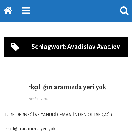
Startseite
PRIMÄRE
SUCH
SIDEBAR
ERSC
ERWEITERN
LASS
Schlagwort:
Avadislav Avadiev
Irkçılığın aramızda yeri yok
Gepostet am
April 10, 2018
TÜRK DERNEĞİ VE YAHUDİ CEMAATİNDEN ORTAK ÇAĞRI:
Irkçılığın aramızda yeri yok