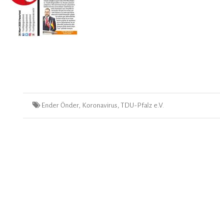
Tags
Ender Önder
,
Koronavirus
,
TDU-Pfalz e.V.