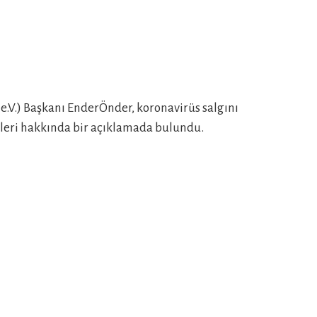
e.V.) Başkanı EnderÖnder, koronavirüs salgını
etleri hakkında bir açıklamada bulundu.