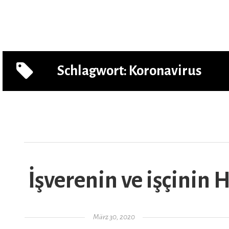
AR
Schlagwort:
Koronavirus
İşverenin ve işçinin
Gepostet am
März 30, 2020