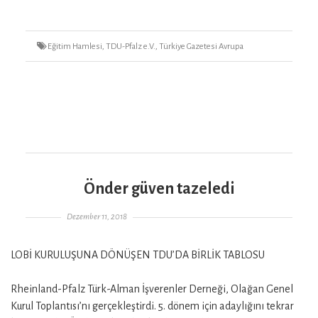
Tags
Eğitim Hamlesi
,
TDU-Pfalz e.V.
,
Türkiye Gazetesi Avrupa
Önder güven tazeledi
Gepostet am
Dezember 11, 2018
LOBİ KURULUŞUNA DÖNÜŞEN TDU’DA BİRLİK TABLOSU
Rheinland-Pfalz Türk-Alman İşverenler Derneği, Olağan Genel
Kurul Toplantısı’nı gerçekleştirdi. 5. dönem için adaylığını tekrar