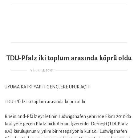
TDU-Pfalz iki toplum arasında köprü oldu
Gepostet am
Februar 13, 2018
UYUMA KATKI YAPTI GENÇLERE UFUK AÇTI
TDU-Pfalz iki toplum arasında köprü oldu
Rheinland-Pfalz eyaletinin Ludwigshafen şehrinde Ekim 2010’da
faaliyete geçen Pfalz Türk-Alman İşverenler Derneği (TDUPfalz
e.V.) kuruluşunun 8. yılını bir resepsiyonla kutladı. Ludwigshafen