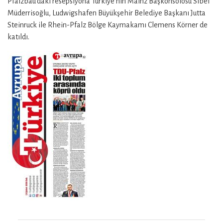
Pfalzbau’daki resepsiyona Türkiye’nin Mainz Başkonsolosu Sibel
Müderrisoğlu, Ludwigshafen Büyükşehir Belediye Başkanı Jutta
Steinruck ile Rhein-Pfalz Bölge Kaymakamı Clemens Körner de
katıldı.