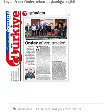
koyan Ender Önder, tekrar başkanlığa seçildi.
Tags
Ender Önder
,
TDU-Pfalz e.V.
,
Türkiye Gazetesi Avrupa