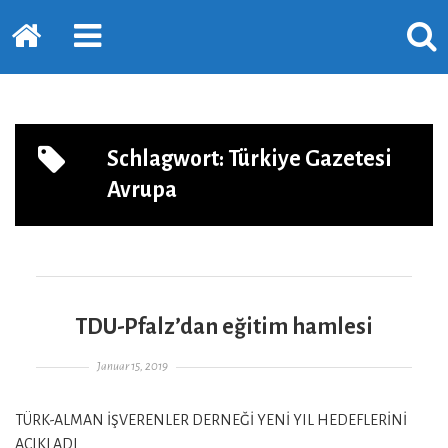
Startseite
PRIMÄRE
SUCH
SIDEBAR
ERSC
ERWEITERN
LASS
Schlagwort:
Türkiye Gazetesi
Avrupa
TDU-Pfalz’dan eğitim hamlesi
Gepostet am
Januar 15, 2019
TÜRK-ALMAN İŞVERENLER DERNEĞİ YENİ YIL HEDEFLERİNİ
AÇIKLADI