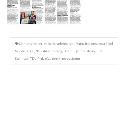
Tags
Clemens Körner
,
Heike Scharfenberger
,
Mainz Başkonsolosu Sibel
Müderrisoğlu
,
Neujahrsempfang
,
Oberbürgermeisterin Jutta
Steinruck
,
TDU-Pfalz e.V.
,
Yeni yıl resepsiyonu