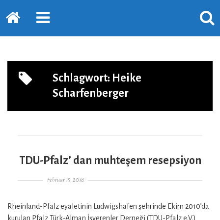
Startseite
PRIMÄRE
SUCH
SIDEBAR
ERSC
ERWEITERN
LASS
Schlagwort:
Heike
Scharfenberger
TDU-Pfalz’ dan muhteşem resepsiyon
Gepostet am
Februar 15, 2018
Rheinland-Pfalz eyaletinin Ludwigshafen şehrinde Ekim 2010’da
kurulan Pfalz Türk-Alman İşverenler Derneği (TDU-Pfalz e.V.)