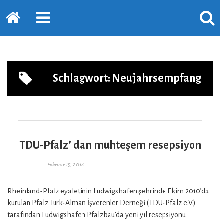
Startseite
PRIMÄRE
SUCH
SIDEBAR
ERSC
ERWEITERN
LASS
Schlagwort:
Neujahrsempfang
TDU-Pfalz’ dan muhteşem resepsiyon
Gepostet am
Februar 15, 2018
Rheinland-Pfalz eyaletinin Ludwigshafen şehrinde Ekim 2010’da
kurulan Pfalz Türk-Alman İşverenler Derneği (TDU-Pfalz e.V.)
tarafından Ludwigshafen Pfalzbau’da yeni yıl resepsiyonu