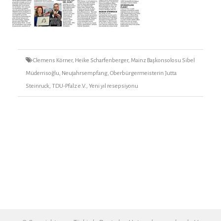
Tags
Clemens Körner
,
Heike Scharfenberger
,
Mainz Başkonsolosu Sibel
Müderrisoğlu
,
Neujahrsempfang
,
Oberbürgermeisterin Jutta
Steinruck
,
TDU-Pfalz e.V.
,
Yeni yıl resepsiyonu