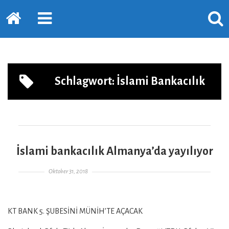
Startseite
PRIMÄRE
SUCH
SIDEBAR
ERSC
ERWEITERN
LASS
Schlagwort:
İslami Bankacılık
İslami bankacılık Almanya’da yayılıyor
Gepostet am
Oktober 31, 2018
KT BANK 5. ŞUBESİNİ MÜNİH’TE AÇACAK