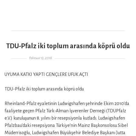
TDU-Pfalz iki toplum arasında köprü oldu
Gepostet am
Februar 13, 2018
UYUMA KATKI YAPTI GENÇLERE UFUK AÇTI
TDU-Pfalz iki toplum arasında köprü oldu
Rheinland-Pfalz eyaletinin Ludwigshafen şehrinde Ekim 2010’da
faaliyete geçen Pfalz Türk-Alman İşverenler Derneği (TDUPfalz
e.V.) kuruluşunun 8. yılını bir resepsiyonla kutladı. Ludwigshafen
Pfalzbau’daki resepsiyona Türkiye’nin Mainz Başkonsolosu Sibel
Müderrisoğlu, Ludwigshafen Büyükşehir Belediye Başkanı Jutta