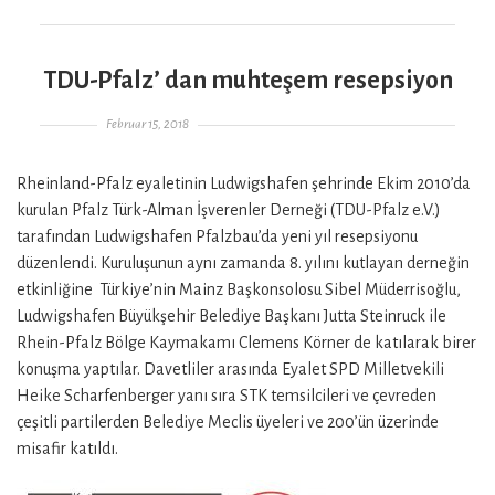
TDU-Pfalz’ dan muhteşem resepsiyon
Gepostet am
Februar 15, 2018
Rheinland-Pfalz eyaletinin Ludwigshafen şehrinde Ekim 2010’da
kurulan Pfalz Türk-Alman İşverenler Derneği (TDU-Pfalz e.V.)
tarafından Ludwigshafen Pfalzbau’da yeni yıl resepsiyonu
düzenlendi. Kuruluşunun aynı zamanda 8. yılını kutlayan derneğin
etkinliğine Türkiye’nin Mainz Başkonsolosu Sibel Müderrisoğlu,
Ludwigshafen Büyükşehir Belediye Başkanı Jutta Steinruck ile
Rhein-Pfalz Bölge Kaymakamı Clemens Körner de katılarak birer
konuşma yaptılar. Davetliler arasında Eyalet SPD Milletvekili
Heike Scharfenberger yanı sıra STK temsilcileri ve çevreden
çeşitli partilerden Belediye Meclis üyeleri ve 200’ün üzerinde
misafir katıldı.