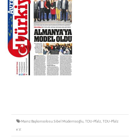
Tags
Mainz Başkonsolosu Sibel Müderrisoğlu
,
TDU-Pfalz
,
TDU-Pfalz
e.V.