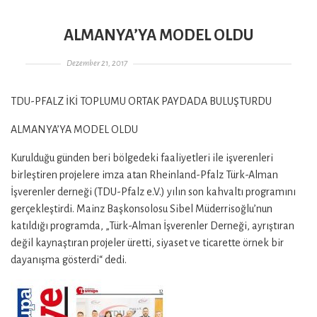
ALMANYA’YA MODEL OLDU
Gepostet am
Dezember 21, 2017
TDU-PFALZ İKİ TOPLUMU ORTAK PAYDADA BULUŞTURDU
ALMANYA’YA MODEL OLDU
Kurulduğu günden beri bölgedeki faaliyetleri ile işverenleri
birleştiren projelere imza atan Rheinland-Pfalz Türk-Alman
İşverenler derneği (TDU-Pfalz e.V.) yılın son kahvaltı programını
gerçekleştirdi. Mainz Başkonsolosu Sibel Müderrisoğlu’nun
katıldığı programda, „Türk-Alman İşverenler Derneği, ayrıştıran
değil kaynaştıran projeler üretti, siyaset ve ticarette örnek bir
dayanışma gösterdi“ dedi.