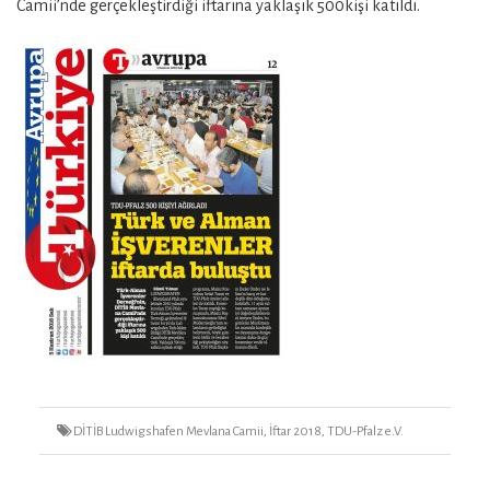
Camii’nde gerçekleştirdiği iftarına yaklaşık 500kişi katıldı.
Tags
DİTİB Ludwigshafen Mevlana Camii
,
İftar 2018
,
TDU-Pfalz e.V.