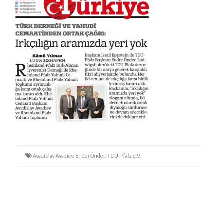
Tags
Avadislav Avadiev
,
Ender Önder
,
TDU-Pfalz e.V.