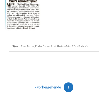
Tags
Arif Eser Torun
,
Ender Önder
,
Post Rhein-Main
,
TDU-Pfalz e.V.
Seitennummerierung
Seite
» vorhergehende
2
der
Beiträge