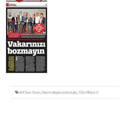
Tags
Arif Eser Torun
,
Maimz Başkonsolosluğu
,
TDU-Pfalz e.V.