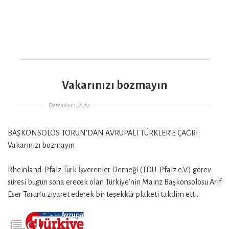
Vakarınızı bozmayın
Gepostet am
Dezember 1, 2017
BAŞKONSOLOS TORUN’DAN AVRUPALI TÜRKLER’E ÇAĞRI:
Vakarınızı bozmayın
Rheinland-Pfalz Türk İşverenler Derneği (TDU-Pfalz e.V.) görev
süresi bugün sona erecek olan Türkiye’nin Mainz Başkonsolosu Arif
Eser Torun’u ziyaret ederek bir teşekkür plaketi takdim etti.