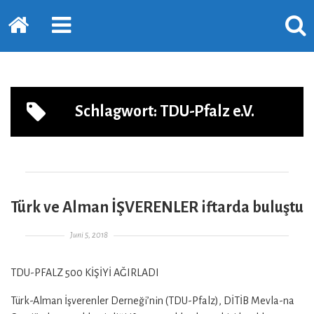
Startseite
PRIMÄRE
SUCH
SIDEBAR
ERSC
ERWEITERN
LASS
Schlagwort:
TDU-Pfalz e.V.
Türk ve Alman İŞVERENLER iftarda buluştu
Gepostet am
Juni 5, 2018
TDU-PFALZ 500 KİŞİYİ AĞIRLADI
Türk-Alman İşverenler Derneği’nin (TDU-Pfalz), DİTİB Mevla-na