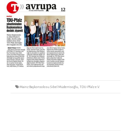
Tags
Mainz Başkonsolosu Sibel Müderrisoğlu
,
TDU-Pfalz e.V.