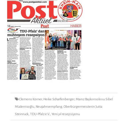
Tags
Clemens Körner
,
Heike Scharfenberger
,
Mainz Başkonsolosu Sibel
Müderrisoğlu
,
Neujahrsempfang
,
Oberbürgermeisterin Jutta
Steinruck
,
TDU-Pfalz e.V.
,
Yeni yıl resepsiyonu