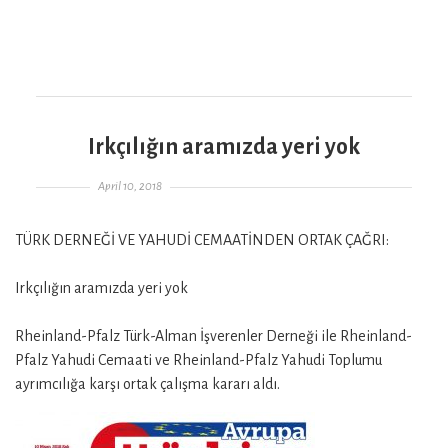
Irkçılığın aramızda yeri yok
Gepostet am
April 10, 2018
TÜRK DERNEĞİ VE YAHUDİ CEMAATİNDEN ORTAK ÇAĞRI:
Irkçılığın aramızda yeri yok
Rheinland-Pfalz Türk-Alman İşverenler Derneği ile Rheinland-
Pfalz Yahudi Cemaati ve Rheinland-Pfalz Yahudi Toplumu
ayrımcılığa karşı ortak çalışma kararı aldı.