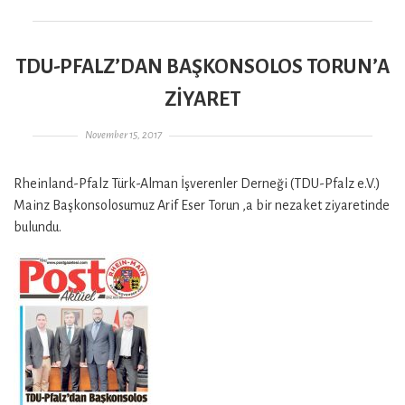
TDU-PFALZ’DAN BAŞKONSOLOS TORUN’A
ZİYARET
Gepostet am
November 15, 2017
Rheinland-Pfalz Türk-Alman İşverenler Derneği (TDU-Pfalz e.V.)
Mainz Başkonsolosumuz Arif Eser Torun ‚a bir nezaket ziyaretinde
bulundu.