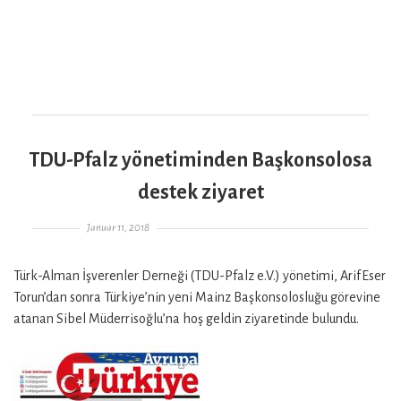
TDU-Pfalz yönetiminden Başkonsolosa
destek ziyaret
Gepostet am
Januar 11, 2018
Türk-Alman İşverenler Derneği (TDU-Pfalz e.V.) yönetimi, ArifEser
Torun’dan sonra Türkiye’nin yeni Mainz Başkonsolosluğu görevine
atanan Sibel Müderrisoğlu’na hoş geldin ziyaretinde bulundu.